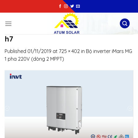
Skip
to
content
h7
Published
01/11/2019
at
725 × 402
in
Bộ inverter iMars MG
1 pha 220V (dòng 2 MPPT)