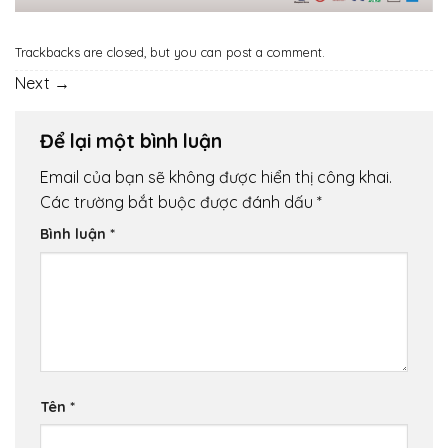
Trackbacks are closed, but you can
post a comment
.
Next
→
Để lại một bình luận
Email của bạn sẽ không được hiển thị công khai.
Các trường bắt buộc được đánh dấu
*
Bình luận
*
Tên
*