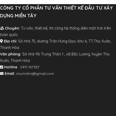
CÔNG TY CỔ PHẦN TƯ VẤN THIẾT KẾ ĐẦU TƯ XÂY
DỰNG MIỀN TÂY
Chuyên:
Tư vấn, thiết kế, thi công hệ thống điên mặt trời trên
toàn quốc
Địa chỉ:
Số nhà 75, đường Trần Hưng Đạo, khu 6, TT.Thọ Xuân,
Thanh Hóa
V
ăn phòng:
Số nhà 96 Trung Thôn 1 , xã Bắc Lương, huyện Thọ
Xuân, Thanh Hóa
Hotline
: 0911.767.337
Email:
Atumnlmt@gmail.com