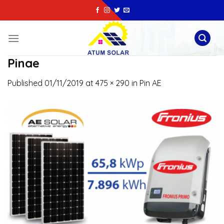
Skip
to
content
Pinae
Published
01/11/2019
at
475 × 290
in
Pin AE