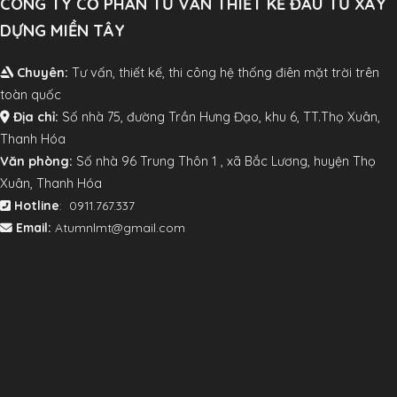
CÔNG TY CỔ PHẦN TƯ VẤN THIẾT KẾ ĐẦU TƯ XÂY
DỰNG MIỀN TÂY
Chuyên:
Tư vấn, thiết kế, thi công hệ thống điên mặt trời trên
toàn quốc
Địa chỉ:
Số nhà 75, đường Trần Hưng Đạo, khu 6, TT.Thọ Xuân,
Thanh Hóa
V
ăn phòng:
Số nhà 96 Trung Thôn 1 , xã Bắc Lương, huyện Thọ
Xuân, Thanh Hóa
Hotline
: 0911.767.337
Email:
Atumnlmt@gmail.com