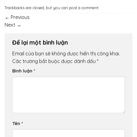
Trackbacks are closed, but you can
post a comment
.
←
Previous
Next
→
Để lại một bình luận
Email của bạn sẽ không được hiển thị công khai.
Các trường bắt buộc được đánh dấu
*
Bình luận
*
Tên
*