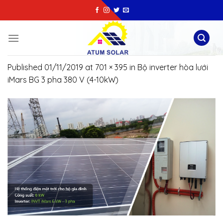
Skip
to
content
Published
01/11/2019
at
701 × 395
in
Bộ inverter hòa lưới
iMars BG 3 pha 380 V (4-10kW)