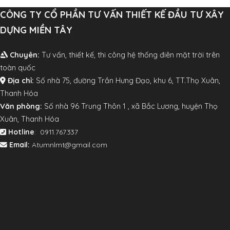
CÔNG TY CỔ PHẦN TƯ VẤN THIẾT KẾ ĐẦU TƯ XÂY
DỰNG MIỀN TÂY
Chuyên:
Tư vấn, thiết kế, thi công hệ thống điên mặt trời trên
toàn quốc
Địa chỉ:
Số nhà 75, đường Trần Hưng Đạo, khu 6, TT.Thọ Xuân,
Thanh Hóa
V
ăn phòng:
Số nhà 96 Trung Thôn 1 , xã Bắc Lương, huyện Thọ
Xuân, Thanh Hóa
Hotline
: 0911.767.337
Email:
Atumnlmt@gmail.com