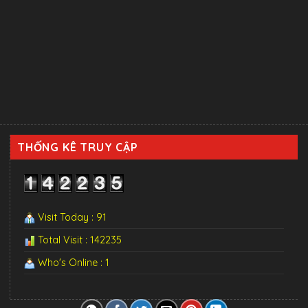
THỐNG KÊ TRUY CẬP
Visit Today : 91
Total Visit : 142235
Who's Online : 1