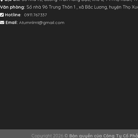
V
ăn phòng:
Số nhà 96 Trung Thôn 1 , xã Bắc Lương, huyện Thọ X
Hotline
: 0911.767.337
Email:
Atumnlmt@gmail.com
Copyright 2026 ©
Bản quyền của Công Ty Cổ Phầ