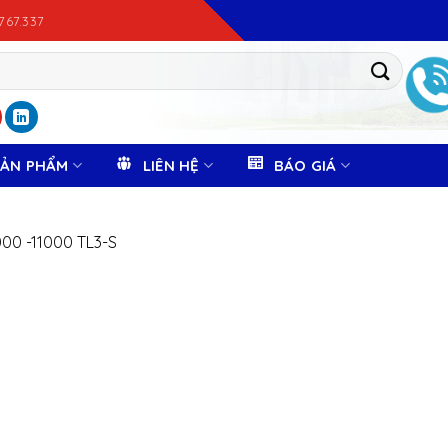
.767.337
SẢN PHẨM
LIÊN HỆ
BÁO GIÁ
00 -11000 TL3-S