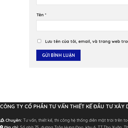
Tên
*
Lưu tên của tôi, email, và trang web tro
CÔNG TY CỔ PHẦN TƯ VẤN THIẾT KẾ ĐẦU TƯ XÂY 
Chuyên:
Tư vấn, thiết kế, thi công hệ thống điên mặt trời trên t
Địa chỉ:
Số nhà 75, đường Trần Hưng Đạo, khu 6, TT.Thọ Xuân, 