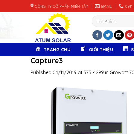
Skip
CÔNG TY CỔ PHẦN MIỀN TÂY
EMAIL
0911
to
content
Tìm
kiếm:
TRANG CHỦ
GIỚI THIỆU
Capture3
Published
04/11/2019
at
375 × 299
in
Growatt 70