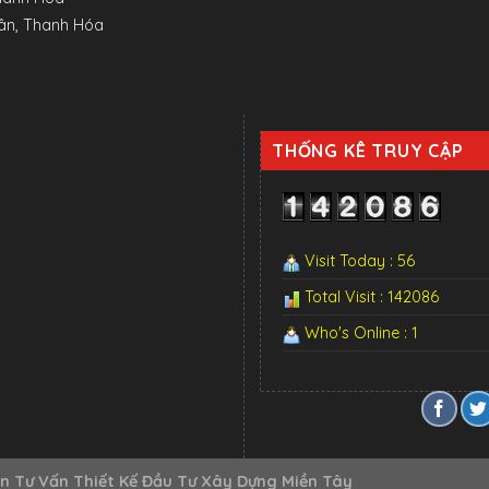
uân, Thanh Hóa
THỐNG KÊ TRUY CẬP
Visit Today : 56
Total Visit : 142086
Who's Online : 1
n Tư Vấn Thiết Kế Đầu Tư Xây Dựng Miền Tây