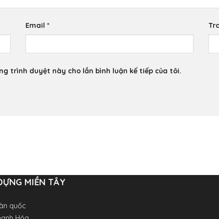
Email
*
Tr
ng trình duyệt này cho lần bình luận kế tiếp của tôi.
DỰNG MIỀN TÂY
oàn quốc
Thanh Hóa