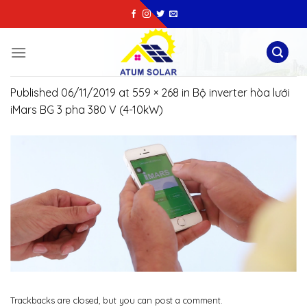
Skip
to
content
Published
06/11/2019
at
559 × 268
in
Bộ inverter hòa lưới
iMars BG 3 pha 380 V (4-10kW)
Trackbacks are closed, but you can
post a comment
.