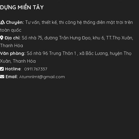
DỰNG MIỀN TÂY
Chuyên:
Tư vấn, thiết kế, thi công hệ thống điên mặt trời trên
toàn quốc
Địa chỉ:
Số nhà 75, đường Trần Hưng Đạo, khu 6, TT.Thọ Xuân,
Thanh Hóa
V
ăn phòng:
Số nhà 96 Trung Thôn 1 , xã Bắc Lương, huyện Thọ
Xuân, Thanh Hóa
Hotline
: 0911.767.337
Email:
Atumnlmt@gmail.com