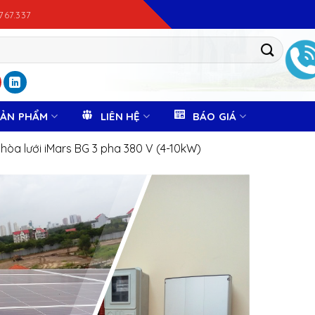
.767.337
SẢN PHẨM
LIÊN HỆ
BÁO GIÁ
 hòa lưới iMars BG 3 pha 380 V (4-10kW)