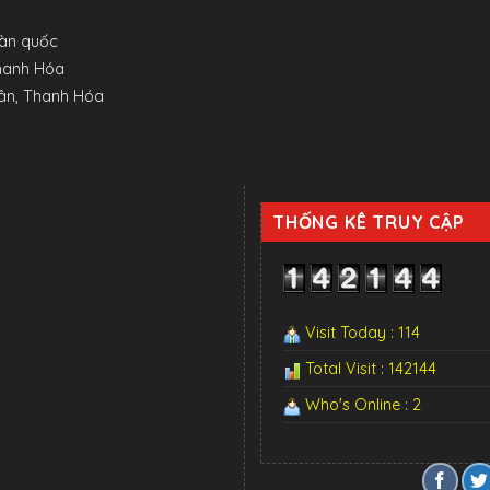
oàn quốc
Thanh Hóa
uân, Thanh Hóa
THỐNG KÊ TRUY CẬP
Visit Today : 114
Total Visit : 142144
Who's Online : 2