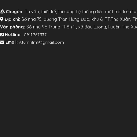
Chuyên:
Tư vấn, thiết kế, thi công hệ thống điên mặt trời trên t
Địa chỉ:
Số nhà 75, đường Trần Hưng Đạo, khu 6, TT.Thọ Xuân, 
V
ăn phòng:
Số nhà 96 Trung Thôn 1 , xã Bắc Lương, huyện Thọ X
Hotline
: 0911.767.337
Email:
Atumnlmt@gmail.com