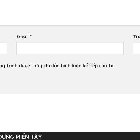
Email
*
Tr
ng trình duyệt này cho lần bình luận kế tiếp của tôi.
DỰNG MIỀN TÂY