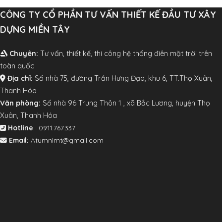
CÔNG TY CỔ PHẦN TƯ VẤN THIẾT KẾ ĐẦU TƯ XÂY
DỰNG MIỀN TÂY
Chuyên:
Tư vấn, thiết kế, thi công hệ thống điên mặt trời trên
toàn quốc
Địa chỉ:
Số nhà 75, đường Trần Hưng Đạo, khu 6, TT.Thọ Xuân,
Thanh Hóa
V
ăn phòng:
Số nhà 96 Trung Thôn 1 , xã Bắc Lương, huyện Thọ
Xuân, Thanh Hóa
Hotline
: 0911.767.337
Email:
Atumnlmt@gmail.com