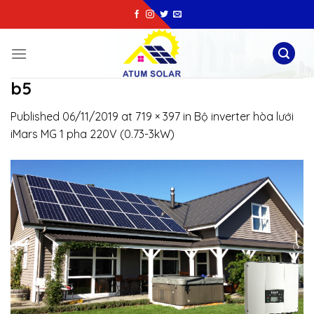
Skip
to
content
b5
Published
06/11/2019
at
719 × 397
in
Bộ inverter hòa lưới
iMars MG 1 pha 220V (0.73-3kW)